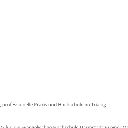
, professionelle Praxis und Hochschule im Trialog
23 lud die Evangelischen Hochschule Darmstadt zu einer M