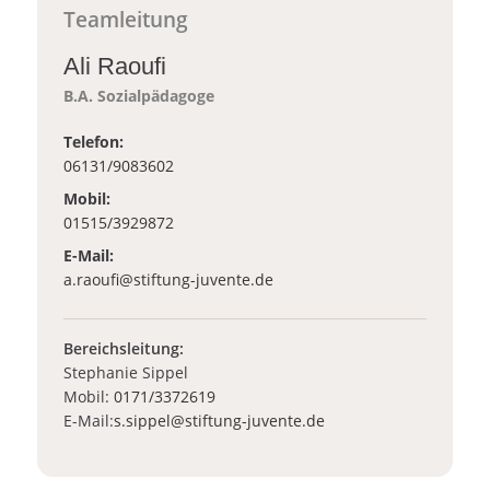
Teamleitung
Ali Raoufi
B.A. Sozialpädagoge
Telefon:
06131/9083602
Mobil:
01515/3929872
E-Mail:
_at_
a.raoufi
stiftung-juvente.de
Bereichsleitung:
Stephanie Sippel
Mobil:
0171/3372619
_at_
E-Mail:
s.sippel
stiftung-juvente.de