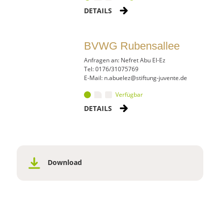
DETAILS
BVWG Rubensallee
Anfragen an: Nefret Abu El-Ez
Tel: 0176/31075769
_at_
E-Mail: n.abuelez
stiftung-juvente.de
Verfügbar
DETAILS
Download