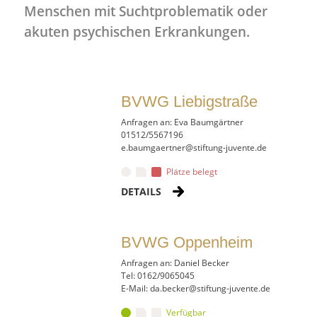
Menschen mit Suchtproblematik oder
akuten psychischen Erkrankungen.
BVWG Liebigstraße
Anfragen an: Eva Baumgärtner
01512/5567196
_at_
e.baumgaertner
stiftung-juvente.de
Plätze belegt
DETAILS
BVWG Oppenheim
Anfragen an: Daniel Becker
Tel: 0162/9065045
_at_
E-Mail: da.becker
stiftung-juvente.de
Verfügbar