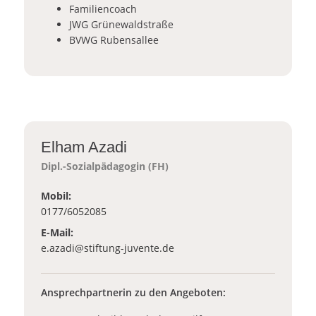
Familiencoach
JWG Grünewaldstraße
BVWG Rubensallee
Elham Azadi
Dipl.-Sozialpädagogin (FH)
Mobil:
0177/6052085
E-Mail:
_at_
e.azadi
stiftung-juvente.de
Ansprechpartnerin zu den Angeboten: