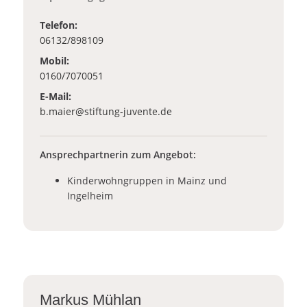
Telefon:
06132/898109
Mobil:
0160/7070051
E-Mail:
_at_
b.maier
stiftung-juvente.de
Ansprechpartnerin zum Angebot:
Kinderwohngruppen in Mainz und
Ingelheim
Markus Mühlan