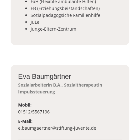
FaH (Flexible ambulante Hilfen)
EB (Erziehungsbeistandschaften)
Sozialpädagogsiche Familienhilfe
JuLe
Junge-Eltern-Zentrum
Eva Baumgärtner
Sozialarbeiterin B.A., Sozialtherapeutin
Impulssteuerung
Mobil:
01512/5567196
E-Mail:
_at_
e.baumgaertner
stiftung-juvente.de