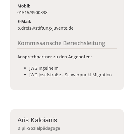
Mobil:
01515/3900838
E-Mail:
_at_
p.dreis
stiftung-juvente.de
Kommissarische Bereichsleitung
Ansprechpartner zu den Angeboten:
JWG Ingelheim
JWG Josefstraße - Schwerpunkt Migration
Aris Kaloianis
Dipl.-Sozialpädagoge